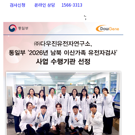
검사신청
온라인 상담
1566-3313
Go
';
to
Top