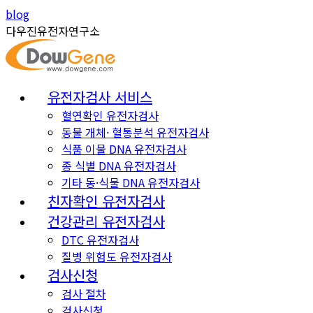
Skip
Instagram
YouTube
blog
to
page
page
다우진유전자연구소
content
opens
opens
in
in
new
new
유전자검사 서비스
window
window
혈연확인 유전자검사
동물 개체· 혈통분석 유전자검사
식품 이물 DNA 유전자검사
종 식별 DNA 유전자검사
기타 동·식물 DNA 유전자검사
친자확인 유전자검사
건강관리 유전자검사
DTC 유전자검사
질병 위험도 유전자검사
검사신청
검사 절차
검사신청