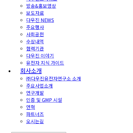
방송&홍보영상
보도자료
다우진 NEWS
주요행사
사회공헌
수상내역
협력기관
다우진 이야기
유전자 지식 가이드
회사소개
㈜다우진유전자연구소 소개
주요사업소개
연구개발
인증 및 GMP 시설
연혁
파트너즈
오시는길