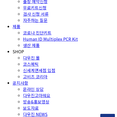
출장 예약신청
무료키트신청
검사 신청 서류
자주하는 질문
제품
코로나 진단키트
Human ID Multiplex PCR Kit
생산 제품
SHOP
다우진 몰
코스메틱
신세계면세점 입점
고비즈 코리아
공지사항
온라인 상담
다우진고마워요
방송&홍보영상
보도자료
다우진 NEWS