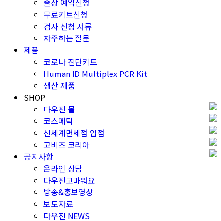
출장 예약신청
무료키트신청
검사 신청 서류
자주하는 질문
제품
코로나 진단키트
Human ID Multiplex PCR Kit
생산 제품
SHOP
다우진 몰
코스메틱
신세계면세점 입점
고비즈 코리아
공지사항
온라인 상담
다우진고마워요
방송&홍보영상
보도자료
다우진 NEWS