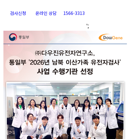
검사신청
온라인 상담
1566-3313
Go
';
to
Top