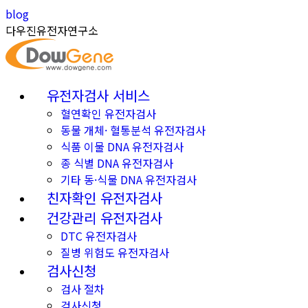
Skip
Instagram
YouTube
blog
to
page
page
다우진유전자연구소
content
opens
opens
in
in
new
new
유전자검사 서비스
window
window
혈연확인 유전자검사
동물 개체· 혈통분석 유전자검사
식품 이물 DNA 유전자검사
종 식별 DNA 유전자검사
기타 동·식물 DNA 유전자검사
친자확인 유전자검사
건강관리 유전자검사
DTC 유전자검사
질병 위험도 유전자검사
검사신청
검사 절차
검사신청